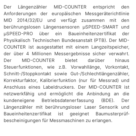
Der Längenzähler MID-COUNTER entspricht den
Anforderungen der europäischen Messgeräterichtlinie
MID 2014/32/EU und verfügt zusammen mit den
berührungslosen Längensensoren µSPEED-SMART und
µSPEED-PRO über ein Baueinheitenzertifikat der
Physikalisch Technischen Bundesanstalt (PTB). Der MID-
COUNTER ist ausgestattet mit einem Langzeitspeicher,
der über 4 Millionen Messergebnisse sicher ver­wahrt.
Der MID-COUNTER bietet darüber hinaus
Steuerfunktionen, wie z.B. Vorwahllänge, Vorkontakt,
Schnitt-/Stoppkontakt sowie Gut-/Schlechtlängenzähler,
Korrekturfaktor, Kalibrier­funktion (nur für Messrad) und
Anschluss eines Labeldruckers. Der MID-COUNTER ist
netzwerkfähig und ermöglicht die Anbindung an die
kunden­eigene Betriebsdatenerfassung (BDE). Der
Längenzähler mit berührungsloser Laser Sensorik und
Baueinheitenzertifikat ist geeignet Baumusterprüf­
bescheinigungen für Mess­maschinen zu erlangen.