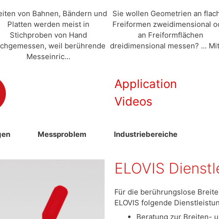
eiten von Bahnen, Bändern und
Sie wollen Geometrien an flac
Platten werden meist in
Freiformen zweidimensional o
Stichproben von Hand
an Freiformflächen
chgemessen, weil berührende
dreidimensional messen? ... Mit 
Messeinric...
Application
Vi
deos
gen
Messproblem
Industriebereiche
ELOVIS Dienstl
Für die berührungslose Brei
ELOVIS folgende Dienstleistu
Beratung zur Breiten-