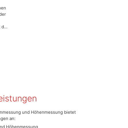
hen
der
d...
eistungen
tenmessung und Höhenmessung bietet
ngen an:
 und Höhenmessung