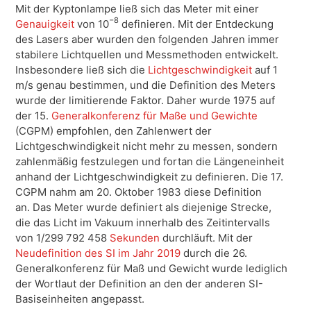
Mit der Kyptonlampe ließ sich das Meter mit einer
−8
Genauigkeit
von 10
definieren. Mit der Entdeckung
des Lasers aber wurden den folgenden Jahren immer
stabilere Lichtquellen und Messmethoden entwickelt.
Insbesondere ließ sich die
Lichtgeschwindigkeit
auf 1
m/s genau bestimmen, und die Definition des Meters
wurde der limitierende Faktor.
Daher wurde 1975 auf
der 15.
Generalkonferenz für Maße und Gewichte
(CGPM) empfohlen, den Zahlenwert der
Lichtgeschwindigkeit nicht mehr zu messen, sondern
zahlenmäßig festzulegen und fortan die Längeneinheit
anhand der Lichtgeschwindigkeit zu definieren.
Die 17.
CGPM nahm am 20. Oktober 1983 diese Definition
an.
Das Meter wurde definiert als diejenige Strecke,
die das Licht im Vakuum innerhalb des Zeitintervalls
von 1/299 792 458
Sekunden
durchläuft. Mit der
Neudefinition des SI im Jahr 2019
durch die 26.
Generalkonferenz für Maß und Gewicht
wurde lediglich
der Wortlaut der Definition an den der anderen SI-
Basiseinheiten angepasst.