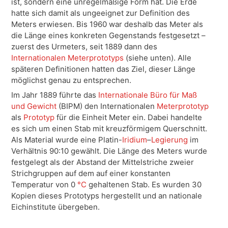
ist, sondern eine unregelmäßige Form hat. Die Erde
hatte sich damit als ungeeignet zur Definition des
Meters erwiesen. Bis 1960 war deshalb das Meter als
die Länge eines konkreten Gegenstands festgesetzt –
zuerst des Urmeters, seit 1889 dann des
Internationalen Meterprototyps
(siehe unten). Alle
späteren Definitionen hatten das Ziel, dieser Länge
möglichst genau zu entsprechen.
Im Jahr 1889 führte das
Internationale Büro für Maß
und Gewicht
(BIPM) den Internationalen
Meterprototyp
als
Prototyp
für die Einheit Meter ein. Dabei handelte
es sich um einen Stab mit kreuzförmigem Querschnitt.
Als Material wurde eine Platin-
Iridium
–
Legierung
im
Verhältnis 90:10 gewählt. Die Länge des Meters wurde
festgelegt als der Abstand der Mittelstriche zweier
Strichgruppen auf dem auf einer konstanten
Temperatur von 0
°C
gehaltenen Stab. Es wurden 30
Kopien dieses Prototyps hergestellt und an nationale
Eichinstitute übergeben.