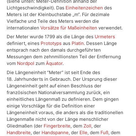
(siehe unten: Meter-Definition anhand der
Lichtgeschwindigkeit).
Das
Einheitenzeichen
des
Meters ist der Kleinbuchstabe „m“. Für dezimale
Vielfache und Teile des Meters werden die
internationalen
Vorsätze für Maßeinheiten
verwendet.
Der Meter wurde 1799 als die Länge des
Urmeters
definiert, eines
Prototyps
aus
Platin
. Dessen Länge
entsprach nach den damals durchgeführten
Messungen dem zehnmillionsten Teil der Entfernung
vom
Nordpol
zum
Äquator
.
Die Längeneinheit “Meter” ist seit Ende des
18. Jahrhunderts in Gebrauch. Der Ursprung dieser
Längeneinheit geht auf einen Beschluss der
französischen Nationalversammlung zurück, ein
einheitliches Längenmaß zu definieren. Dem gingen
einige Vorschläge für die Definition einer
Längeneinheit voraus, die anders als die traditionellen
Längenmaße nicht von der Länge menschlicher
Gliedmaßen (der
Fingerbreite
, dem
Zoll
, der
Handbreite
, der
Handspanne
, der
Elle
, dem
Fuß
, dem