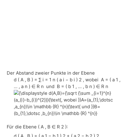
Der Abstand zweier Punkte in der Ebene
d ( A , B ) = ∑ i = 1 n ( a i − b i ) 2 , wobei A = ( a 1 ,
… , a n ) ∈ R n und B = ( b 1 , … , b n ) ∈ R n
Für die Ebene (
A , B ∈ R 2 )
:
d ( A , B ) = ( a 1 − b 1 ) 2 + ( a 2 − b 2 ) 2