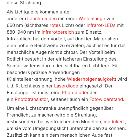
diese Strahlung.
Als Lichtquelle kommen unter
anderem
Leuchtdioden
mit einer
Wellenlänge
von
660 nm (sichtbares
rotes
Licht) oder
Infrarot-LEDs
mit
880–940 nm im
Infrarotbereich
zum Einsatz.
Infrarotlicht hat den Vorteil, auf dunklen Materialien
eine höhere Reichweite zu erzielen, auch ist es für das
menschliche Auge nicht sichtbar. Der Vorteil beim
Rotlicht besteht in der einfacheren Einstellung des
Sensorsystems durch den sichtbaren Lichtfleck. Für
besonders präzise Anwendungen
(Kleinteileerkennung, hohe
Wiederholgenauigkeit
) wird
i. d. R. Licht aus einer
Laserdiode
eingesetzt. Der
Empfänger ist meist eine
Photodiode
oder
ein
Phototransistor
, seltener auch ein
Fotowiderstand
.
Um eine Lichtschranke unempfindlich gegenüber
Fremdlicht zu machen wird die Strahlung,
insbesondere bei weitreichenden Modellen,
moduliert
,
um sie vom Umgebungslicht unterscheiden zu können.
Zusätzlich kann ein dem menschlichen Auge fast