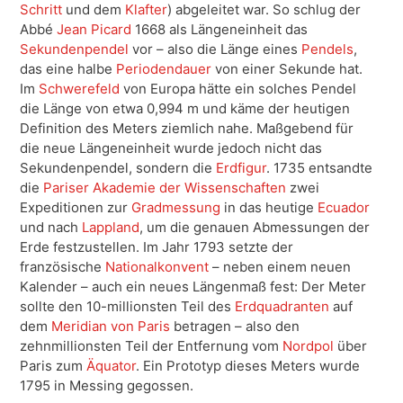
Schritt
und dem
Klafter
) abgeleitet war. So schlug der
Abbé
Jean Picard
1668 als Längeneinheit das
Sekundenpendel
vor – also die Länge eines
Pendels
,
das eine halbe
Periodendauer
von einer Sekunde hat.
Im
Schwerefeld
von Europa hätte ein solches Pendel
die Länge von etwa 0,994 m und käme der heutigen
Definition des Meters ziemlich nahe. Maßgebend für
die neue Längeneinheit wurde jedoch nicht das
Sekundenpendel, sondern die
Erdfigur
. 1735 entsandte
die
Pariser Akademie der Wissenschaften
zwei
Expeditionen zur
Gradmessung
in das heutige
Ecuador
und nach
Lappland
, um die genauen Abmessungen der
Erde festzustellen. Im Jahr 1793 setzte der
französische
Nationalkonvent
– neben einem neuen
Kalender – auch ein neues Längenmaß fest: Der Meter
sollte den 10-millionsten Teil des
Erdquadranten
auf
dem
Meridian von Paris
betragen – also den
zehnmillionsten Teil der Entfernung vom
Nordpol
über
Paris zum
Äquator
. Ein Prototyp dieses Meters wurde
1795 in Messing gegossen.