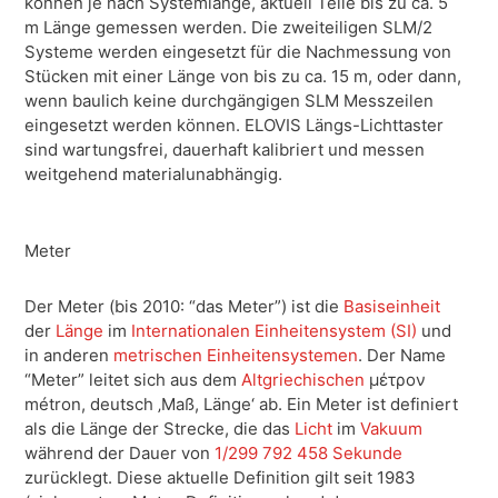
können je nach Systemlänge, aktuell Teile bis zu ca. 5
m Länge gemessen werden. Die zweiteiligen SLM/2
Systeme werden eingesetzt für die Nachmessung von
Stücken mit einer Länge von bis zu ca. 15 m, oder dann,
wenn baulich keine durchgängigen SLM Messzeilen
eingesetzt werden können. ELOVIS Längs-Lichttaster
sind wartungsfrei, dauerhaft kalibriert und messen
weit­gehend materialunabhängig.
Meter
Der Meter (bis 2010: “das Meter”) ist die
Basiseinheit
der
Länge
im
Internationalen Einheitensystem (SI)
und
in anderen
metrischen Einheitensystemen
. Der Name
“Meter” leitet sich aus dem
Altgriechischen
μέτρον
métron
, deutsch
‚Maß, Länge‘ ab.
Ein Meter ist definiert
als die Länge der Strecke, die das
Licht
im
Vakuum
während der Dauer von
1/299 792 458 Sekunde
zurücklegt. Diese aktuelle Definition gilt seit 1983