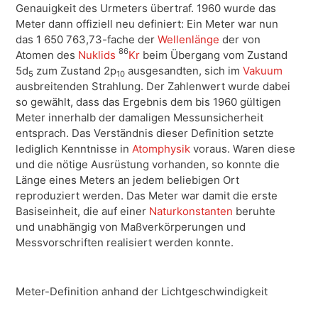
Genauigkeit des Urmeters übertraf. 1960 wurde das
Meter dann offiziell neu definiert: Ein Meter war nun
das 1 650 763,73-fache der
Wellenlänge
der von
86
Atomen des
Nuklids
Kr
beim Übergang vom Zustand
5d
zum Zustand 2p
ausgesandten, sich im
Vakuum
5
10
ausbreitenden Strahlung.
Der Zahlenwert wurde dabei
so gewählt, dass das Ergebnis dem bis 1960 gültigen
Meter innerhalb der damaligen Messunsicherheit
entsprach. Das Verständnis dieser Definition setzte
lediglich Kenntnisse in
Atomphysik
voraus. Waren diese
und die nötige Ausrüstung vorhanden, so konnte die
Länge eines Meters an jedem beliebigen Ort
reproduziert werden. Das Meter war damit die erste
Basiseinheit, die auf einer
Naturkonstanten
beruhte
und unabhängig von Maßverkörperungen und
Messvorschriften realisiert werden konnte.
Meter-Definition anhand der Lichtgeschwindigkeit