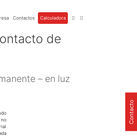
resa
Contactos
Calculadora
contacto de
rmanente – en luz
Contacto
ndo
 no
ial
ada