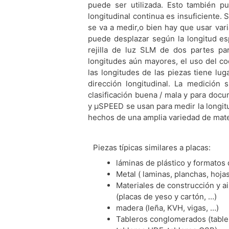
puede ser utilizada. Esto también pu
longitudinal continua es insuficiente.
se va a medir,o bien hay que usar var
puede desplazar según la longitud esp
rejilla de luz SLM de dos partes pa
longitudes aún mayores, el uso del cod
las longitudes de las piezas tiene l
dirección longitudinal. La medición 
clasificación buena / mala y para docu
y μSPEED se usan para medir la longitud
hechos de una amplia variedad de mate
Piezas típicas similares a placas:
láminas de plástico y formatos d
Metal ( laminas, planchas, hojas
Materiales de construcción y a
(placas de yeso y cartón, …)
madera (leña, KVH, vigas, …)
Tableros conglomerados (tabl