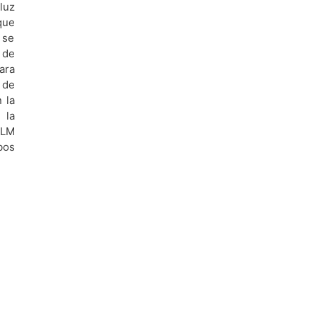
luz
que
 se
 de
ara
 de
 la
 la
SLM
bos