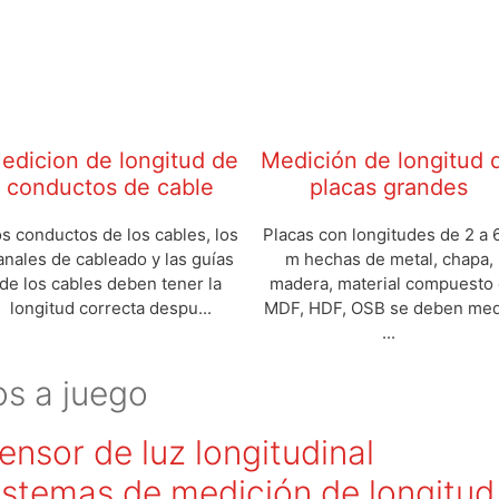
edicion de longitud de
Medición de longitud 
conductos de cable
placas grandes
s conductos de los cables, los
Placas con longitudes de 2 a 
anales de cableado y las guías
m hechas de metal, chapa,
de los cables deben tener la
madera, material compuesto
longitud correcta despu...
MDF, HDF, OSB se deben med
...
os a juego
ensor de luz longitudinal
istemas de medición de longitud