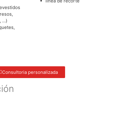
línea de recorte
evestidos
resos,
, …)
quetes,
Consultoria personalizada
ción