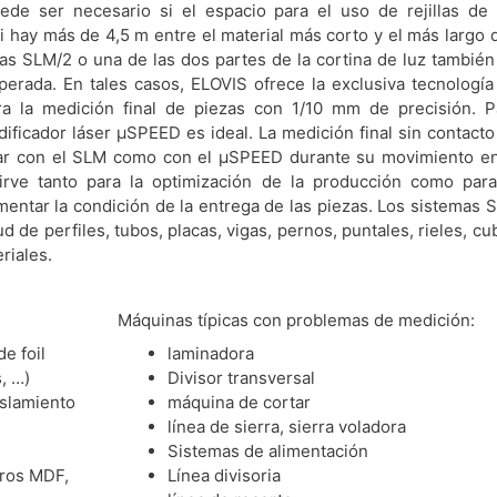
ede ser necesario si el espacio para el uso de rejillas de 
 Si hay más de 4,5 m entre el material más corto y el más largo 
ias SLM/2 o una de las dos partes de la cortina de luz también
erada. En tales casos, ELOVIS ofrece la exclusiva tecnología
ra la medición final de piezas con 1/10 mm de precisión. P
ificador láser μSPEED es ideal. La medición final sin contacto
ugar con el SLM como con el μSPEED durante su movimiento en
sirve tanto para la optimización de la producción como para
mentar la condición de la entrega de las piezas. Los sistemas 
 de perfiles, tubos, placas, vigas, pernos, puntales, rieles, cu
riales.
Máquinas típicas con problemas de medición:
e foil
laminadora
, …)
Divisor transversal
islamiento
máquina de cortar
línea de sierra, sierra voladora
Sistemas de alimentación
eros MDF,
Línea divisoria