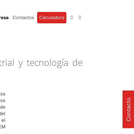
resa
Contactos
Calculadora
rial y tecnología de
Los
Contacto
nos
 de
del
 el
OEM